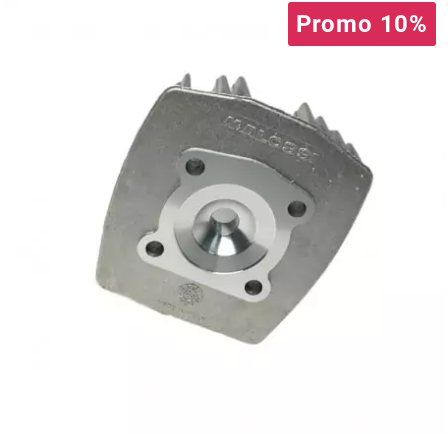
AUVRAY
Promo 10%
AVOC
AXWIN
b
BANDO
BARIKIT
BCD
BELGOM