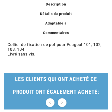
POSTE DE PILOTAGE
DERBI E3 ALL DAY
Description
ARCHIVE
Détails du produit
AREXONS
Adaptable à
Commentaires
ARIETE
Collier de fixation de pot pour Peugeot 101, 102,
103, 104
ARMLOCK
Livré sans vis.
ARTEIN
LES CLIENTS QUI ONT ACHETÉ CE
ARTEK
PRODUIT ONT ÉGALEMENT ACHETÉ:
ATHENA

