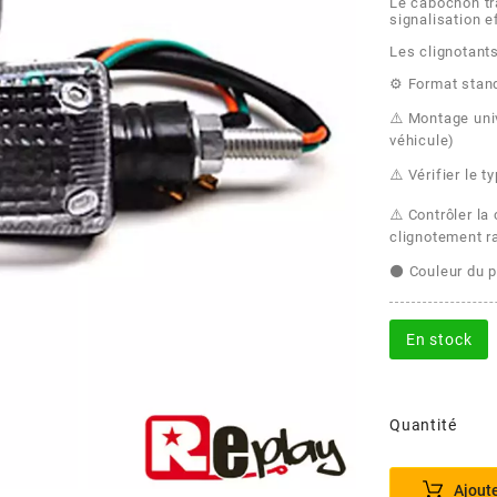
Le cabochon t
signalisation e
Les clignotants
⚙️ Format stan
⚠️ Montage uni
véhicule)
⚠️ Vérifier le 
⚠️ Contrôler la
clignotement r
⚫ Couleur du p
En stock
Quantité
Ajout