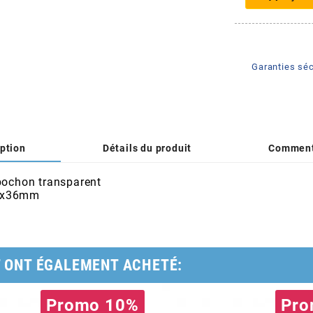
Garanties séc
ption
Détails du produit
Comment
abochon transparent
40x36mm
T ONT ÉGALEMENT ACHETÉ:
Promo 10%
Pro