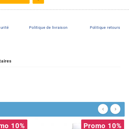
urité
Politique de livraison
Politique retours
aires


mo 10%
Promo 10%