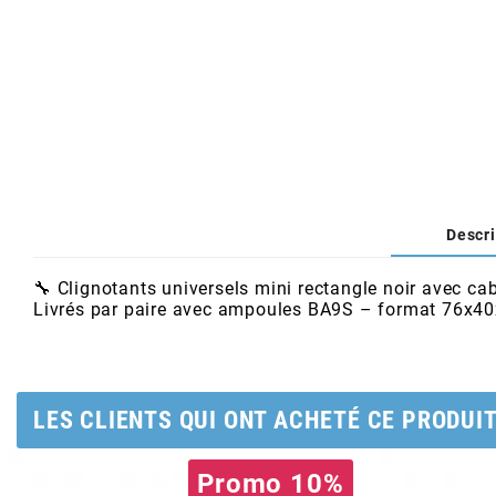
AFAM
CABLERIE
CHASSIS
VARIATION
CHASSIS
AGP
STICKERS
FREINAGE
EMBRAYAGE
FREINAGE
AIRSAL
BON PLAN
CABLERIE
TRANSMISSION
ECLAIRAGE
AJP
Descri
MOTEUR SOLEX
ELECTRICITE
REFROIDISSEMENT
ELECTRICITE
ALGI
🔧 Clignotants universels mini rectangle noir avec c
PARTIE CYCLE SOLEX
RESERVOIR
CABLERIE
Livrés par paire avec ampoules BA9S – format 76x
ALLPRO
DEMARRAGE
CARROSSERIE
ALT-1
LES CLIENTS QUI ONT ACHETÉ CE PRODUI
CARTER
AM6 ALL DAY
APRILIA
Promo 10%