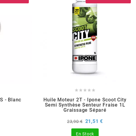





 - Blanc
Huile Moteur 2T - Ipone Scoot City
Semi Synthèse Senteur Fraise 1L
Graissage Séparé
rix
Prix
Prix
21,51 €
23,90 €
de
base
En Stock