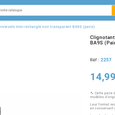
EIN
niversels mini rectangle noir transparent BA9S (paire)
Clignotant
BA9S (pai
X
2257
Réf :
14,99
🔧 Cette paire 
modèles d’orig
Leur format re
en conservant 