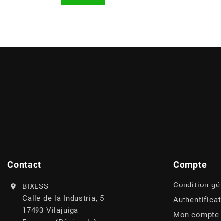
AUVRAY
AVOC
AXWIN
b
BANDO
BARIKIT
Contact
Compte
BCD
Condition gé
BIXESS
Calle de la Industria, 5
Authentifica
17493 Vilajuiga
BELGOM
Mon compte