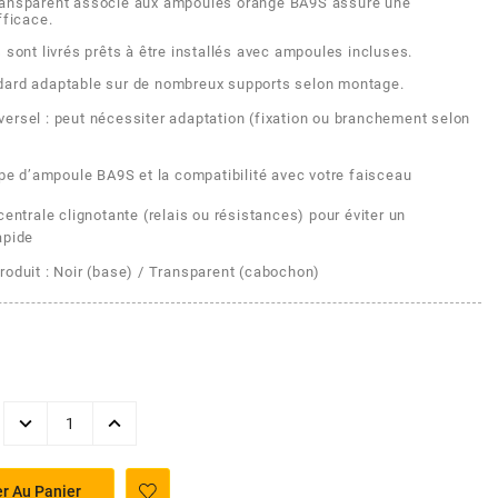
ransparent associé aux ampoules orange BA9S assure une
fficace.
 sont livrés prêts à être installés avec ampoules incluses.
dard adaptable sur de nombreux supports selon montage.
versel : peut nécessiter adaptation (fixation ou branchement selon
type d’ampoule BA9S et la compatibilité avec votre faisceau
 centrale clignotante (relais ou résistances) pour éviter un
apide
roduit : Noir (base) / Transparent (cabochon)
er Au Panier