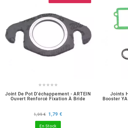
POSTE DE PILOTAGE
DERBI E3 ALL DAY
ARCHIVE
AREXONS
ARIETE
ARMLOCK
ARTEIN





Joint De Pot D'échappement - ARTEIN
Joints 
ARTEK
Ouvert Renforcé Fixation À Bride
Booster YA
ATHENA
Prix
Prix
1,79 €
1,99 €
de
base
En Stock