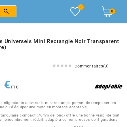
0

0
s Universels Mini Rectangle Noir Transparent
re)





Commentaires(0)
 €
TTC
de clignotants universels mini rectangle permet de remplacer les
ine ou d’équiper une moto en montage adaptable.
ctangulaire compact (76mm de long) offre une bonne visibilité tout
un encombrement réduit, adapté à de nombreuses configurations.