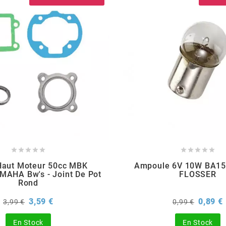










Haut Moteur 50cc MBK
Ampoule 6V 10W BA15S
MAHA Bw's - Joint De Pot
FLOSSER
Rond
Prix
Prix
Prix
P
3,59 €
0,89 €
3,99 €
0,99 €
de
de
base
base
En Stock
En Stock