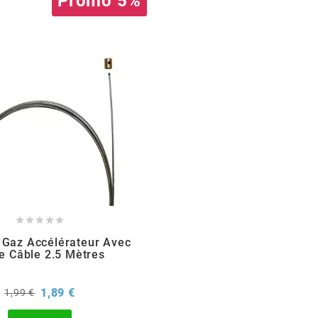
Promo 5%





 Gaz Accélérateur Avec
e Câble 2.5 Mètres
Prix
Prix
1,89 €
1,99 €
de
base