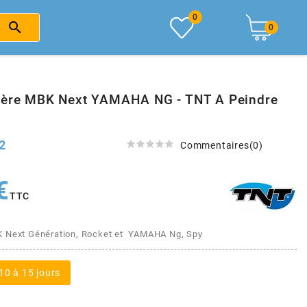
0

0
ière MBK Next YAMAHA NG - TNT A Peindre
2





Commentaires(0)
€
TTC
 Next Génération, Rocket et YAMAHA Ng, Spy
10 à 15 jours