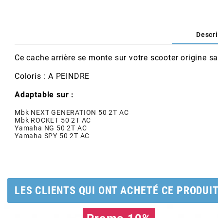
AFAM
CABLERIE
CHASSIS
VARIATION
CHASSIS
AGP
Descri
STICKERS
FREINAGE
EMBRAYAGE
FREINAGE
AIRSAL
Ce cache arrière se monte sur votre scooter origine
BON PLAN
CABLERIE
TRANSMISSION
ECLAIRAGE
Coloris : A PEINDRE
AJP
Adaptable sur :
MOTEUR SOLEX
ELECTRICITE
REFROIDISSEMENT
ELECTRICITE
Mbk NEXT GENERATION 50 2T AC
ALGI
Mbk ROCKET 50 2T AC
Yamaha NG 50 2T AC
PARTIE CYCLE SOLEX
RESERVOIR
CABLERIE
Yamaha SPY 50 2T AC
ALLPRO
DEMARRAGE
CARROSSERIE
ALT-1
LES CLIENTS QUI ONT ACHETÉ CE PRODUI
CARTER
AM6 ALL DAY
APRILIA