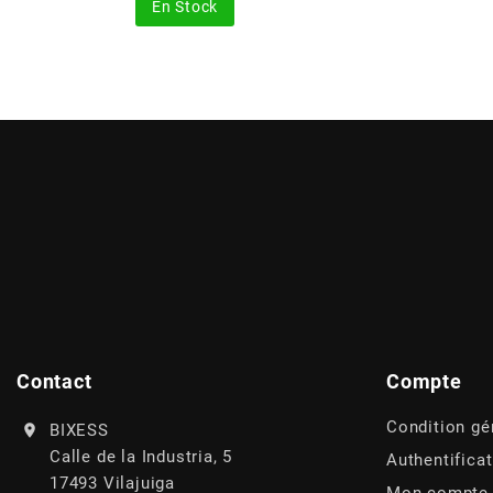
AUVRAY
En Stock
AVOC
AXWIN
b
BANDO
BARIKIT
Contact
Compte
BCD
Condition gé
BIXESS
Calle de la Industria, 5
Authentifica
BELGOM
17493 Vilajuiga
Mon compte