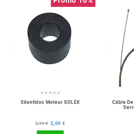
Promo 10%
POSTE DE PILOTAGE
DERBI E3 ALL DAY
ARCHIVE
AREXONS
ARIETE
ARMLOCK
ARTEIN





ARTEK
Silentbloc Moteur SOLEX
Câble De
Serr
ATHENA
Prix
Prix
2,69 €
2,99 €
de
base