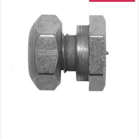
AUVRAY
AVOC
AXWIN
b
BANDO
BARIKIT
BCD
BELGOM