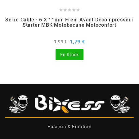





CHARVIN
Serre Câble - 6 X 11mm Frein Avant Décompresseur
Starter MBK Motobecane Motoconfort
CHOK
Prix
Prix
1,79 €
1,99 €
de
base
CIF
En Stock
CL BRAKES
CONTI
COOCASE
Passion & Emotion
CST TIRES