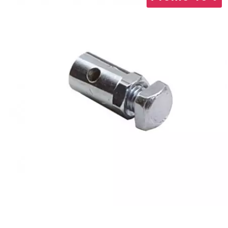
BRAIH
BRIDGESTONE
BRK
BUZZETTI
c
C4
CARENZI
CHAMPION