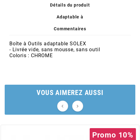
POSTE DE PILOTAGE
DERBI E3 ALL DAY
Détails du produit
ARCHIVE
Adaptable à
AREXONS
Commentaires
Boîte à Outils adaptable SOLEX
ARIETE
- Livrée vide, sans mousse, sans outil
Coloris : CHROME
ARMLOCK
ARTEIN
VOUS AIMEREZ AUSSI
ARTEK


ATHENA
Promo 10%