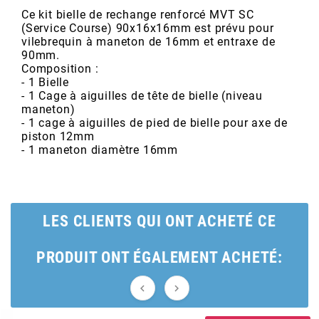
POSTE DE PILOTAGE
DERBI E3 ALL DAY
Ce kit bielle de rechange renforcé MVT SC
ARCHIVE
(Service Course) 90x16x16mm est prévu pour
vilebrequin à maneton de 16mm et entraxe de
90mm.
AREXONS
Composition :
- 1 Bielle
- 1 Cage à aiguilles de tête de bielle (niveau
ARIETE
maneton)
- 1 cage à aiguilles de pied de bielle pour axe de
piston 12mm
- 1 maneton diamètre 16mm
ARMLOCK
ARTEIN
LES CLIENTS QUI ONT ACHETÉ CE
ARTEK
PRODUIT ONT ÉGALEMENT ACHETÉ:
ATHENA

