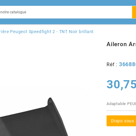
EIN
rière Peugeot Speedfight 2 - TNT Noir brillant
Aileron Ar
36688
Réf :
X
30,75
Adaptable PEU
Dispo sous 