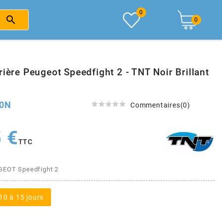
0

0
rière Peugeot Speedfight 2 - TNT Noir Brillant
0N





Commentaires(0)
 €
TTC
GEOT Speedfight 2
10 à 15 jours